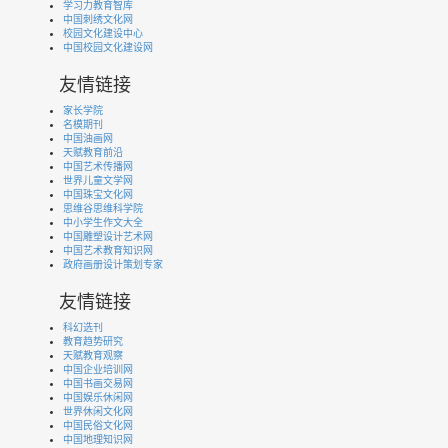
学习力教育智库
中国刺绣文化网
校园文化建设中心
中国校园文化建设网
友情链接
家长学院
名模期刊
中国油画网
天赋教育前沿
中国艺术传播网
世界儿童文学网
中国珠宝文化网
思维谷思维科学院
中小学生作文大全
中国雕塑设计艺术网
中国艺术教育知识网
政府画册设计策划专家
友情链接
科幻选刊
教育趋势研究
天赋教育观察
中国企业培训网
中国书画交易网
中国娱乐休闲网
世界休闲文化网
中国民俗文化网
中国地理知识网